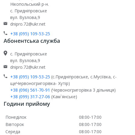
Нікопольський р-н.
с. Придніпровське
вул. Вузлова,9
dnipro.72@ukr.net
+38 (095) 109-53-25
Абонентська служба
с. Придніпровське
вул. Вузлова,9
dnipro.72@ukr.net
+38 (095) 109-53-25
(с.Придніпровське, с.Мусіївка, с-
щеЧервоногригорівка- Хутір)
+38 (096) 561-70-91
(Червоногригорівка 3 дільниця)
+38 (099) 317-27-06
(Кам`янське)
Години прийому
Понеділок
08:00-17:00
Вівторок
08:00-17:00
Середа
08:00-17:00