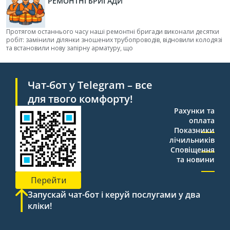
РЕМОНТНІ БРИГАДИ
Протягом останнього часу наші ремонтні бригади виконали десятки
робіт: замінили ділянки зношених трубопроводів, відновили колодязі
та встановили нову запірну арматуру, що
Чат-бот у Telegram – все
для твого комфорту!
Рахунки та
оплата
Показники
лічильників
Сповіщення
та новини
Перейти
Запускай чат-бот і керуй послугами у два
кліки!