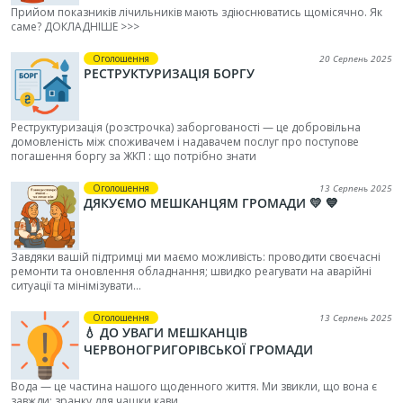
Прийом показників лічильників мають здіюснюватись щомісячно. Як
саме? ДОКЛАДНІШЕ >>>
Оголошення
20 Серпень 2025
РЕСТРУКТУРИЗАЦІЯ БОРГУ
Реструктуризація (розстрочка) заборгованості — це добровільна
домовленість між споживачем і надавачем послуг про поступове
погашення боргу за ЖКП : що потрібно знати
Оголошення
13 Серпень 2025
ДЯКУЄМО МЕШКАНЦЯМ ГРОМАДИ 💛 💙
Завдяки вашій підтримці ми маємо можливість: проводити своєчасні
ремонти та оновлення обладнання; швидко реагувати на аварійні
ситуації та мінімізувати...
Оголошення
13 Серпень 2025
💧 ДО УВАГИ МЕШКАНЦІВ
ЧЕРВОНОГРИГОРІВСЬКОЇ ГРОМАДИ
Вода — це частина нашого щоденного життя. Ми звикли, що вона є
завжди: зранку для чашки кави...