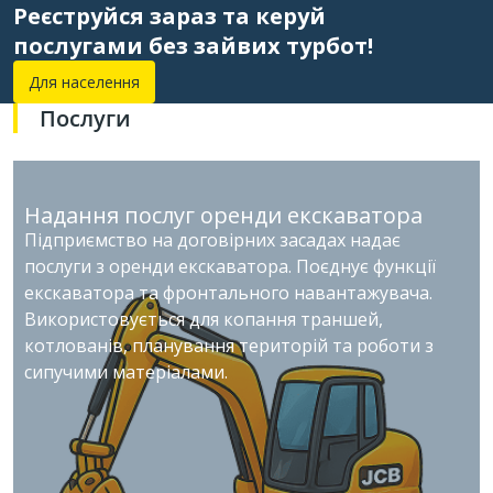
Реєструйся зараз та керуй
послугами без зайвих турбот!
Для населення
Послуги
Надання послуг оренди екскаватора
Підприємство на договірних засадах надає
послуги з оренди екскаватора. Поєднує функції
екскаватора та фронтального навантажувача.
Використовується для копання траншей,
котлованів, планування територій та роботи з
сипучими матеріалами.