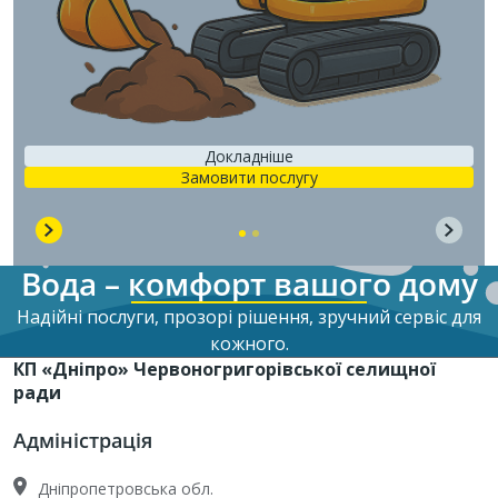
Докладніше
Замовити послугу
Вода – комфорт вашого дому
Надійні послуги, прозорі рішення, зручний сервіс для
кожного.
КП «Дніпро» Червоногригорівської селищної
ради
Адміністрація
Дніпропетровська обл.